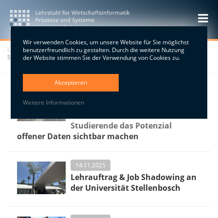
Wir verwenden Cookies, um unsere Website für Sie möglichst
Lehrstuhl
>
LSWI
>
Blog
>
Charity-Kochen für ukrainische Geflüchtete im
benutzerfreundlich zu gestalten. Durch die weitere Nutzung
Staudenhof Potsdam
der Website stimmen Sie der Verwendung von Cookies zu.
Akzeptieren
28.11.2025
Weitere Informationen
Smart City Potsdam: Wie
Wirtschaftsinformatik
Studierende das Potenzial
offener Daten sichtbar machen
14.11.2025
Lehrauftrag & Job Shadowing an
der Universität Stellenbosch