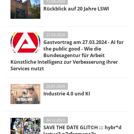
12.04.2024
Rückblick auf 20 Jahre LSWI
27.03.2024
Gastvortrag am 27.03.2024 - AI for
the public good - Wie die
Bundesagentur für Arbeit
Künstliche Intelligenz zur Verbesserung ihrer
Services nutzt
26.01.2024
Industrie 4.0 und KI
04.12.2023
SAVE THE DATE GLIT©H ::: hybr*d
lecturƎ pƎrformancƎs