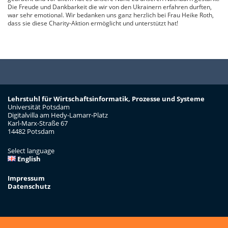
Die Freude und Dankbarkeit die wir von den Ukrainern erfahren durften,
war sehr emotional. Wir bedanken uns ganz herzlich bei Frau Heike Roth,
dass sie diese Charity-Aktion ermöglicht und unterstützt hat!
Lehrstuhl für Wirtschaftsinformatik, Prozesse und Systeme
Universität Potsdam
Digitalvilla am Hedy-Lamarr-Platz
Karl-Marx-Straße 67
14482 Potsdam
Select language
English
Impressum
Datenschutz