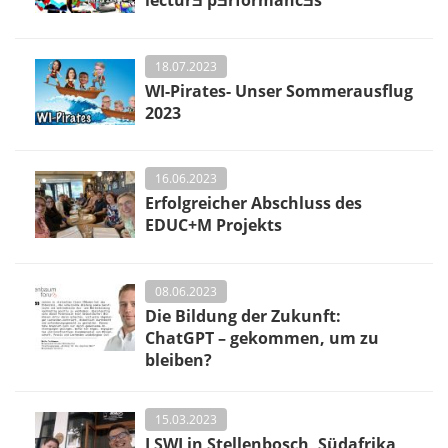
18.07.2023
WI-Pirates- Unser Sommerausflug
2023
16.06.2023
Erfolgreicher Abschluss des
EDUC+M Projekts
08.06.2023
Die Bildung der Zukunft:
ChatGPT – gekommen, um zu
bleiben?
15.03.2023
LSWI in Stellenbosch, Südafrika