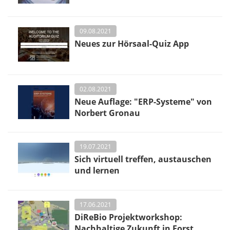
09.08.2021
Neues zur Hörsaal-Quiz App
02.08.2021
Neue Auflage: "ERP-Systeme" von
Norbert Gronau
19.07.2021
Sich virtuell treffen, austauschen
und lernen
17.06.2021
DiReBio Projektworkshop:
Nachhaltige Zukunft in Forst