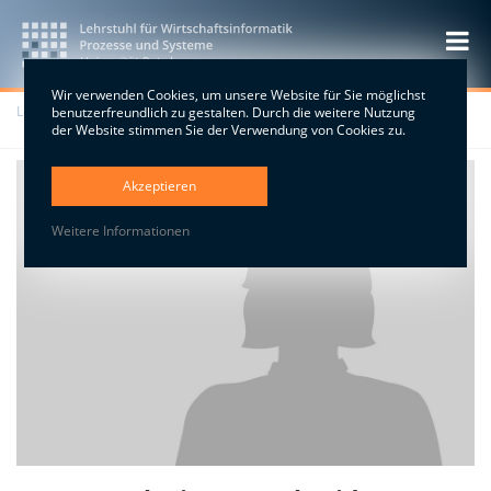
Wir verwenden Cookies, um unsere Website für Sie möglichst
Lehrstuhl
>
Team
>
Alumni
>
Dr. rer. pol. Simone Schmid
benutzerfreundlich zu gestalten. Durch die weitere Nutzung
der Website stimmen Sie der Verwendung von Cookies zu.
Akzeptieren
Weitere Informationen